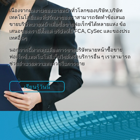
เนื่องจากผลงานของนายหน้าทั่วโลกของบริษัท,บริษัท
เทคโนโลยีและที่ปรึกษาของเราสามารถจัดทำข้อเสนอ
ขายบริษัทนายหน้าเพื่อซื้อขายฟอเร็กซ์ได้หลายแห่ง ข้อ
เสนอของเรามีตั้งแต่ บริษัทที่มี FCA, CySec และของประ
เทศอื่นๆ
นอกจากนี้หากคุณต้องการขายบริษัทนายหน้าซื้อขาย
ฟอเร็กซ์,เทคโนโลยี,เว็บไซต์หรือบริการอื่น ๆ เราสามารถ
ช่วยอำนวยความสะดวกในการขาย
เรียนรู้วันนี้