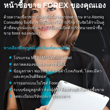
หน้าซื้อขาย FOREX ของคุณเอง
ด้วยความเชี่ยวชาญในธุรกิจนี้มาหลายทศวรรษ ทาง Atomiq
Consulting จึงเชี่ยวชาญในการให้คำปรึกษาจึงจัดได้ว่าเป็นคู่
ค้าที่สมบูรณ์แบบที่จะช่วยเหลือคุณเปิดตัวบริษัทนายหน้าซื้อ
ขาย forex ของคุณเอง
ทางเลือกที่สมบูรณ์แบบในแพ็คเกจเดียว
โปรแกรม MT4 / MT5 White Label
สภาพคล่องของธนาคารชั้นที่ 1
ข้อมูลราคา ฟอเร็กซ์,หุ้น,สินค้าโภคภัณฑ์, โลหะมีค่า
และสกุลเงินดิจิตอล
การออกแบบเว็บไซต์ Forex
ระบบข้อมูลลูกค้า ห้องผู้ค้า / ห้องส่วนตัวในการซื้อขาย
จดทะเบียนบริษัทและการธนาคาร